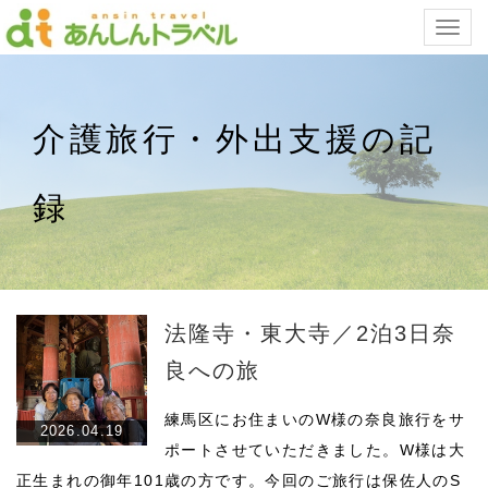
Togg
navig
介護旅行・外出支援の記
録
法隆寺・東大寺／2泊3日奈
良への旅
練馬区にお住まいのW様の奈良旅行をサ
2026.04.19
ポートさせていただきました。W様は大
正生まれの御年101歳の方です。今回のご旅行は保佐人のS