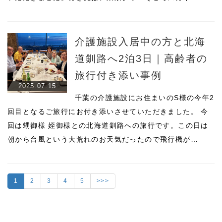
介護施設入居中の方と北海
道釧路へ2泊3日｜高齢者の
旅行付き添い事例
2025.07.15
千葉の介護施設にお住まいのS様の今年2
回目となるご旅行にお付き添いさせていただきました。 今
回は甥御様 姪御様との北海道釧路への旅行です。この日は
朝から台風という大荒れのお天気だったので飛行機が…
1
2
3
4
5
>>>